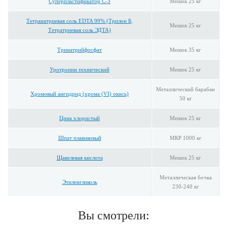
Суперпластификатор С-3
Мешок 25 кг
Тетранатриевая соль EDTA 99% (Трилон Б,
Мешок 25 кг
Тетратриевая соль ЭДТА)
Тринатрийфосфат
Мешок 35 кг
Уротропин технический
Мешок 25 кг
Металлический барабан
Хромовый ангидрид (хрома (VI) окись)
50 кг
Цинк хлористый
Мешок 25 кг
Шпат плавиковый
МКР 1000 кг
Щавелевая кислота
Мешок 25 кг
Металлическая бочка
Этиленгликоль
230-240 кг
Вы смотрели: