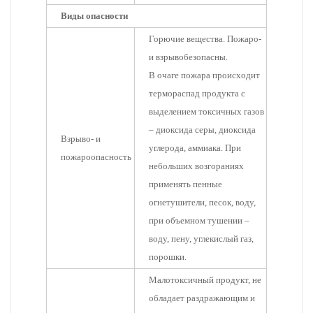
Виды опасности
Горючие вещества. Пожаро-
и взрывобезопасны.
В очаге пожара происходит
термораспад продукта с
выделением токсичных газов
– диоксида серы, диоксида
Взрыво- и
углерода, аммиака. При
пожароопасность
небольших возгораниях
применять пенные
огнетушители, песок, воду,
при объемном тушении –
воду, пену, углекислый газ,
порошки.
Малотоксичный продукт, не
обладает раздражающим и