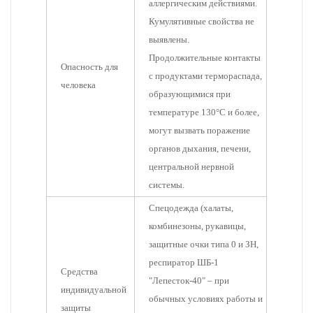
аллергическим действиями.
Кумулятивные свойства не
выявлены.
Продолжительные контакты
Опасность для
с продуктами термораспада,
человека
образующимися при
температуре 130°С и более,
могут вызвать поражение
органов дыхания, печени,
центральной нервной
системы.
Спецодежда (халаты,
комбинезоны, рукавицы,
защитные очки типа 0 и ЗН,
респиратор ШБ-1
Средства
"Лепесток-40" – при
индивидуальной
обычных условиях работы и
защиты