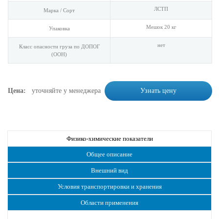
ЛСТП
Марка / Сорт
Мешок 20 кг
Упаковка
нет
Класс опасности груза по ДОПОГ
(ООН)
Цена:
уточняйте у менеджера
Узнать цену
Физико-химические показатели
Общее описание
Внешний вид
Условия транспортировки и хранения
Области применения