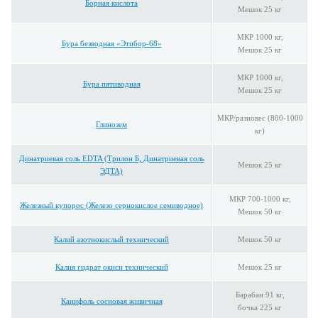
Борная кислота
Мешок 25 кг
МКР 1000 кг,
Бура безводная «Этибор-68»
Мешок 25 кг
МКР 1000 кг,
Бура пятиводная
Мешок 25 кг
МКР/разновес (800-1000
Глинозем
кг)
Динатриевая соль EDTA (Трилон Б, Динатриевая соль
Мешок 25 кг
ЭДТА)
МКР 700-1000 кг,
Железный купорос (Железо сернокислое семиводное)
Мешок 50 кг
Калий азотнокислый технический
Мешок 50 кг
Калия гидрат окиси технический
Мешок 25 кг
Барабан 91 кг,
Канифоль сосновая живичная
бочка 225 кг