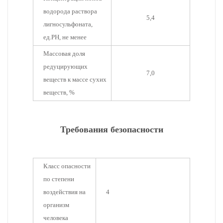
водорода раствора
5,4
лигносульфоната,
ед.РН, не менее
Массовая доля
редуцирующих
7,0
веществ к массе сухих
веществ, %
Требования безопасности
Класс опасности
по степени
воздействия на
4
организм
человека