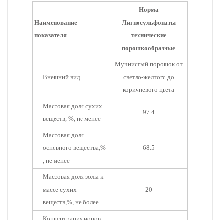
Норма
Наименование
Лигносульфонаты
показателя
технические
порошкообразные
Мучнистый порошок от
Внешний вид
светло-желтого до
коричневого цвета
Массовая доля сухих
97.4
веществ, %, не менее
Массовая доля
основного вещества,%
68.5
, не менее
Массовая доля золы к
массе сухих
20
веществ,%, не более
Концентрация ионов