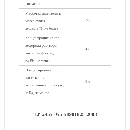
, не менее
Массовая доля золы к
массе сухих
24
веществ,%, не более
Концентрация ионов
водорода раствора
4,6
лигносульфоната,
ед.РН, не менее
Предел прочности при
растяжении
0,6
высушенных образцов,
МПа, не менее
ТУ 2455-055-58901825-2008