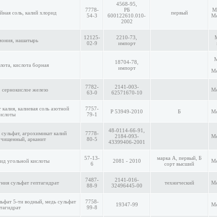
4568-95,
7778-
РБ
М
йная соль, калий хлорид
первый
54-3
600122610.010-
Ме
2002
12125-
2210-73,
мония, нашатырь
02-9
импорт
18704-78,
лота, кислота борная
импорт
Ме
7782-
2141-003-
, сернокислое железо
Ме
63-0
62571670-10
т калия, калиевая соль азотной
7757-
P 53949-2010
Б
Ме
ислоты
79-1
48-0114-66-91,
 сульфат, агрохимикат калий
7778-
2184-093-
Ме
очищенный, арканит
80-5
43399406-2001
57-13-
марка А, первый, Б
ид угольной кислоты
2081 - 2010
Ме
6
сорт высший
7487-
2141-016-
гния сульфат гептагидрат
технический
Ме
88-9
32496445-00
льфат 5-ти водный, медь сульфат
7758-
19347-99
Ме
тагидрат
99-8