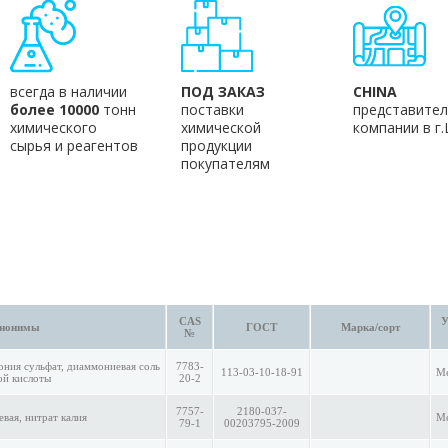
всегда в наличии
ПОД ЗАКАЗ
CHINA
более 10000
тонн
поставки
представител
химического
химической
компании в г
сырья и реагентов
продукции
покупателям
CAS
У
нонимы
ГОСТ
Марка/сорт
№
ния сульфат, диаммониевая соль
7783-
113-03-10-18-91
Ме
ой кислоты
20-2
7757-
2180-037-
евая, нитрат калия
Ме
79-1
00203795-2009