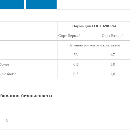
Норма для ГОСТ 6981-94
Сорт Первый
Сорт Второй
Зеленовато-голубые кристаллы
53
47
 более
0,3
1,0
, не более
0,2
1,0
бования безопасности
3