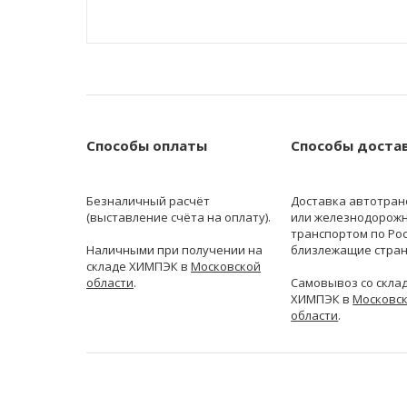
Способы оплаты
Способы доста
Безналичный расчёт
Доставка автотран
(выставление счёта на оплату).
или железнодорож
транспортом по Рос
Наличными при получении на
близлежащие стран
складе ХИМПЭК в
Московской
области
.
Самовывоз со скла
ХИМПЭК в
Московс
области
.