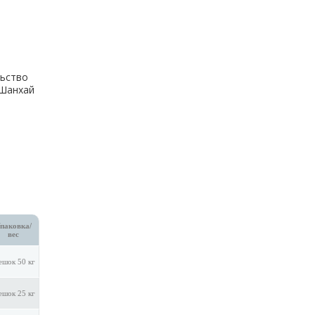
ьство
.Шанхай
паковка/
вес
шок 50 кг
шок 25 кг