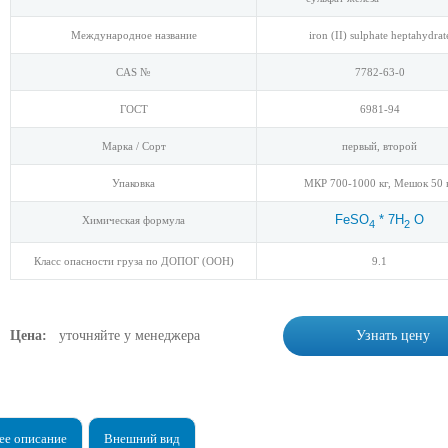
Международное название
iron (II) sulphate heptahydrat
CAS №
7782-63-0
ГОСТ
6981-94
Марка / Сорт
первый, второй
Упаковка
МКР 700-1000 кг, Мешок 50 
FeSO
* 7H
O
Химическая формула
4
2
Класс опасности груза по ДОПОГ (ООН)
9.1
Цена:
уточняйте у менеджера
Узнать цену
е описание
Внешний вид