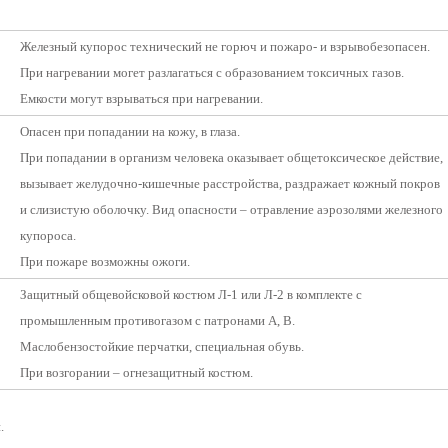
Железный купорос технический не горюч и пожаро- и взрывобезопасен.
При нагревании могет разлагаться с образованием токсичных газов.
Емкости могут взрываться при нагревании.
Опасен при попадании на кожу, в глаза.
При попадании в организм человека оказывает общетоксическое действие,
вызывает желудочно-кишечные расстройства, раздражает кожный покров
и слизистую оболочку. Вид опасности – отравление аэрозолями железного
купороса.
При пожаре возможны ожоги.
Защитный общевойсковой костюм Л-1 или Л-2 в комплекте с
промышленным противогазом с патронами А, В.
Маслобензостойкие перчатки, специальная обувь.
При возгорании – огнезащитный костюм.
.