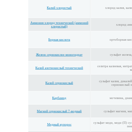
Калий хлористый
хлорид калия, кали
Аммония хлорид технический (аммоний
хлорид ам
хлористый)
Борная кислота
ортоборная кис
Железо сернокислое моногидрат
сульфат железа
селитра калиевая, нитра
Калий азотнокислый технический
к
сульфат калия, дикалий
Калий сернокислый
сернокислый 
Карбамид
мочевина, диам
Магний сернокислый 7-водный
сульфат магния, ма
сульфат меди, меди (II) су
Медный купорос
пен