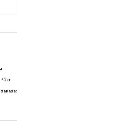
м
 50 кг
заказа: