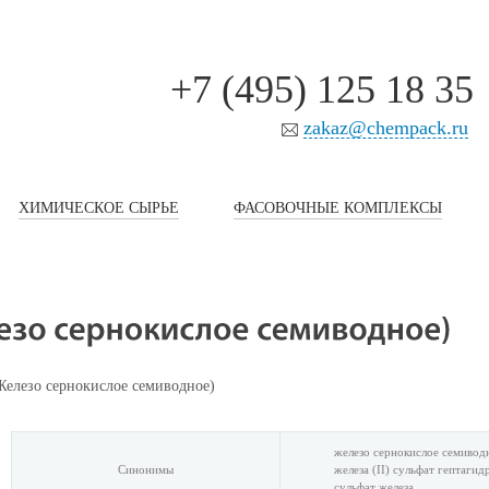
+7 (495) 125 18 35
zakaz@chempack.ru
ХИМИЧЕСКОЕ СЫРЬЕ
ФАСОВОЧНЫЕ КОМПЛЕКСЫ
елезо сернокислое семиводное)
железо сернокислое семивод
Синонимы
железа (II) сульфат гептагидр
сульфат железа