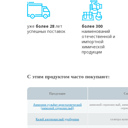
уже
более 28
лет
более 300
успешных поставок
наименований
отечественной и
импортной
химической
продукции
С этим продуктом часто покупают:
Продукция
Си
Аммония сульфат кристаллический
аммоний сернокислый, аммо
(аммоний сернокислый)
серн
Калий азотнокислый удобрение
селитра кали