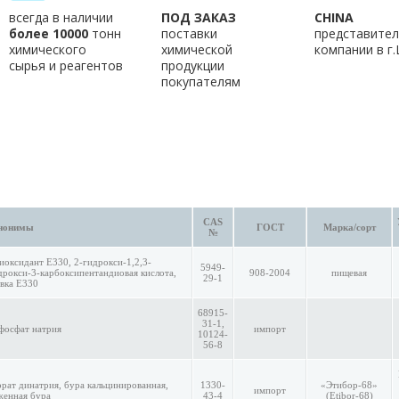
всегда в наличии
ПОД ЗАКАЗ
CHINA
более 10000
тонн
поставки
представител
химического
химической
компании в г
сырья и реагентов
продукции
покупателям
CAS
нонимы
ГОСТ
Марка/сорт
№
иоксидант E330, 2-гидрокси-1,2,3-
5949-
дрокси-3-карбоксипентандиовая кислота,
908-2004
пищевая
29-1
вка Е330
68915-
31-1,
фосфат натрия
импорт
10124-
56-8
рат динатрия, бура кальцинированная,
1330-
«Этибор-68»
импорт
женная бура
43-4
(Etibor-68)