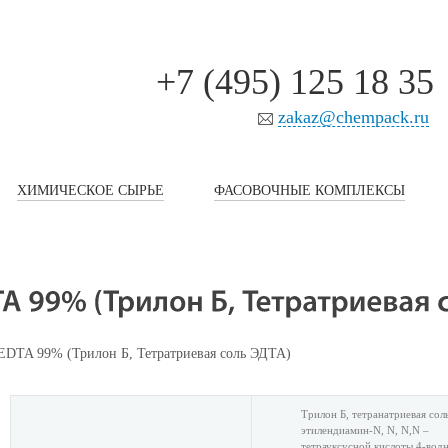
+7 (495) 125 18 35
zakaz@chempack.ru
ХИМИЧЕСКОЕ СЫРЬЕ
ФАСОВОЧНЫЕ КОМПЛЕКСЫ
 EDTA 99% (Трилон Б, Тетратриевая соль ЭДТА)
Трилон Б, тетранатриевая сол
этилендиамин-N, N, N,N –
тетрауксусной кислоты 4-водн