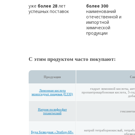
уже
более 28
лет
более 300
успешных поставок
наименований
отечественной и
импортной
химической
продукции
С этим продуктом часто покупают:
Продукция
Си
гидрат лимонной кислоты, ант
Лимонная кислота
пропантрикарбоновая кислота, 3-ги
моногидрат пищевая (E330)
доба
Натрия полифосфат
гексамета
технический
натрий тетраборнокислый, тетрабо
Бура безводная «Этибор-68»
обезво