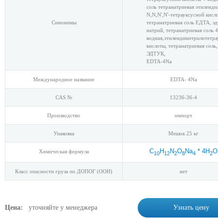
соль тетранатриевая этиленди
N,N,N',N'-тетрауксусной кисл
Синонимы
тетранатриевая соль ЕДТА, эд
натрий, тетранатриевая соль 4
водная,этилендинитрилотетра
кислоты, тетранатриевая соль,
ЭДТУК,
EDTA-4Na
Международное название
EDTA- 4Na
CAS №
13236-36-4
Производство
импорт
Упаковка
Мешок 25 кг
C
H
N
O
Na
* 4H
O
Химическая формула
10
12
2
8
4
2
Класс опасности груза по ДОПОГ (ООН)
нет
Цена:
уточняйте у менеджера
Узнать цену