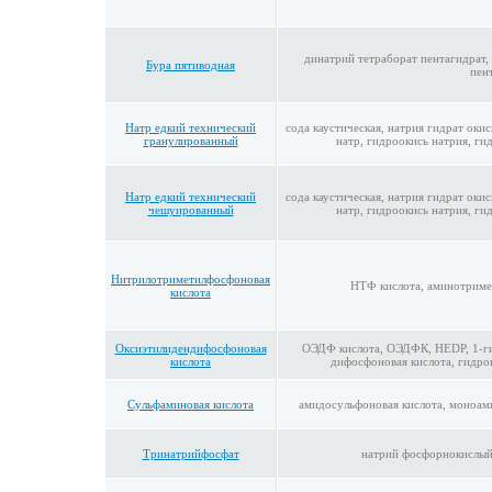
динатрий тетраборат пентагидрат, 
Бура пятиводная
пен
Натр едкий технический
сода каустическая, натрия гидрат окис
гранулированный
натр, гидроокись натрия, ги
Натр едкий технический
сода каустическая, натрия гидрат окис
чешуированный
натр, гидроокись натрия, ги
Нитрилотриметилфосфоновая
НТФ кислота, аминотриме
кислота
Оксиэтилидендифосфоновая
ОЭДФ кислота, ОЭДФК, HEDP, 1-ги
кислота
дифосфоновая кислота, гидро
Сульфаминовая кислота
амидосульфоновая кислота, моноами
Тринатрийфосфат
натрий фосфорнокислый