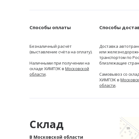
Способы оплаты
Способы доста
Безналичный расчёт
Доставка автотран
(выставление счёта на оплату).
или железнодорож
транспортом по Рос
Наличными при получении на
близлежащие стран
складе ХИМПЭК в
Московской
области
.
Самовывоз со скла
ХИМПЭК в
Московс
области
.
Склад
В Московской области