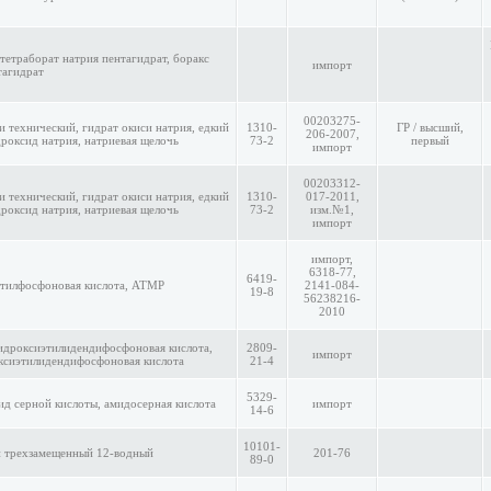
тетраборат натрия пентагидрат, боракс
импорт
тагидрат
00203275-
и технический, гидрат окиси натрия, едкий
1310-
ГР / высший,
206-2007,
дроксид натрия, натриевая щелочь
73-2
первый
импорт
00203312-
и технический, гидрат окиси натрия, едкий
1310-
017-2011,
дроксид натрия, натриевая щелочь
73-2
изм.№1,
импорт
импорт,
6318-77,
6419-
тилфосфоновая кислота, АТМР
2141-084-
19-8
56238216-
2010
дроксиэтилидендифосфоновая кислота,
2809-
импорт
ксиэтилидендифосфоновая кислота
21-4
5329-
д серной кислоты, амидосерная кислота
импорт
14-6
10101-
 трехзамещенный 12-водный
201-76
89-0