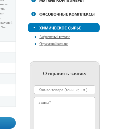
амин-
оты,
та-
-
уксусной
 Na-
Алфавитный каталог
Отраслевой каталог
Отправить заявку