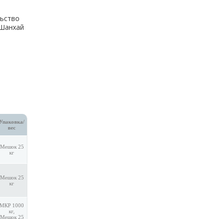
ьство
.Шанхай
Упаковка/
вес
Мешок 25
кг
Мешок 25
кг
МКР 1000
кг,
Мешок 25