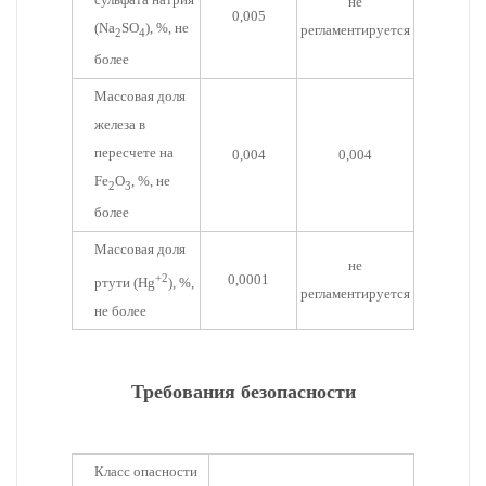
не
0,005
(Na
SO
), %, не
регламентируется
2
4
более
Массовая доля
железа в
пересчете на
0,004
0,004
Fe
O
, %, не
2
3
более
Массовая доля
не
+2
0,0001
ртути (Hg
), %,
регламентируется
не более
Требования безопасности
Класс опасности