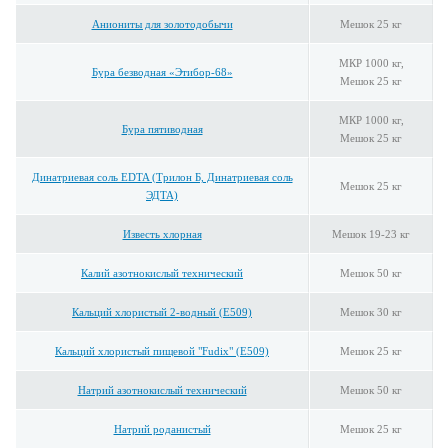
Аниониты для золотодобычи
Мешок 25 кг
МКР 1000 кг,
Бура безводная «Этибор-68»
Мешок 25 кг
МКР 1000 кг,
Бура пятиводная
Мешок 25 кг
Динатриевая соль EDTA (Трилон Б, Динатриевая соль
Мешок 25 кг
ЭДТА)
Известь хлорная
Мешок 19-23 кг
Калий азотнокислый технический
Мешок 50 кг
Кальций хлористый 2-водный (E509)
Мешок 30 кг
Кальций хлористый пищевой "Fudix" (E509)
Мешок 25 кг
Натрий азотнокислый технический
Мешок 50 кг
Натрий роданистый
Мешок 25 кг