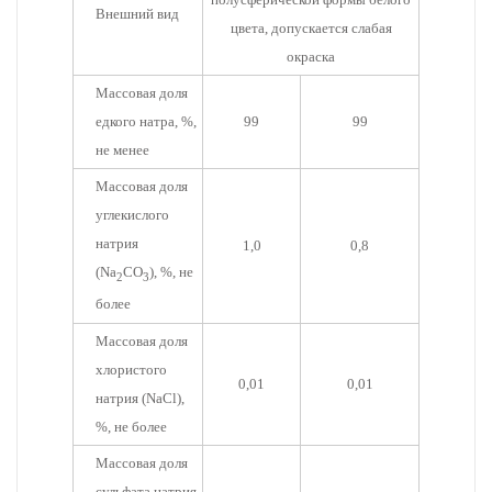
Внешний вид
цвета, допускается слабая
окраска
Массовая доля
едкого натра, %,
99
99
не менее
Массовая доля
углекислого
натрия
1,0
0,8
(Na
CO
), %, не
2
3
более
Массовая доля
хлористого
0,01
0,01
натрия (NaCl),
%, не более
Массовая доля
сульфата натрия