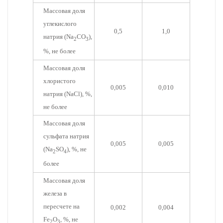
Массовая доля
углекислого
0,5
1,0
натрия (Na
CO
),
2
3
%, не более
Массовая доля
хлористого
0,005
0,010
натрия (NaCl), %,
не более
Массовая доля
сульфата натрия
0,005
0,005
(Na
SO
), %, не
2
4
более
Массовая доля
железа в
пересчете на
0,002
0,004
Fe
O
, %, не
2
3