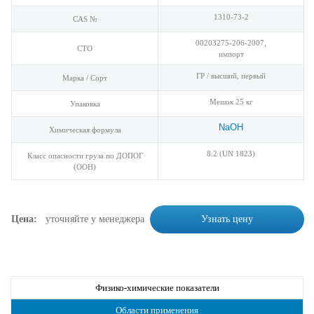
1310-73-2
CAS №
00203275-206-2007,
СТО
импорт
ГР / высший, первый
Марка / Сорт
Мешок 25 кг
Упаковка
NaOH
Химическая формула
8.2 (UN 1823)
Класс опасности груза по ДОПОГ
(ООН)
Цена:
уточняйте у менеджера
Узнать цену
Физико-химические показатели
Области применения