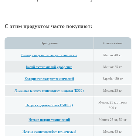
С этим продуктом часто покупают:
Продукция
Упаковка/вес
Вимол, средство моющее техническое
Мешок 40 кг
Калий азотнокислый удобрение
Мешок 25 кг
Кальция гипохлорит технический
Барабан 50 кг
Лимонная кислота моногидрат пищевая (E330)
Мешок 25 кг
Мешок 25 кг, пачки
Натрия гидрокарбонат E500 (ii)
500 г
Натрия нитрит технический
Мешок 25 кг, 50 кг
Натрия триполифосфат технический
Мешок 45 кг