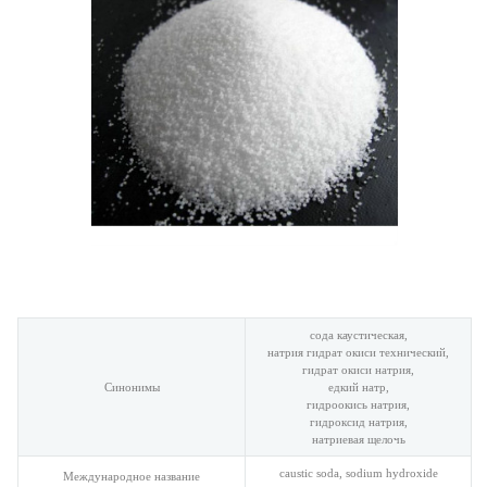
сода каустическая,
натрия гидрат окиси технический,
гидрат окиси натрия,
Синонимы
едкий натр,
гидроокись натрия,
гидроксид натрия,
натриевая щелочь
caustic soda, sodium hydroxide
Международное название