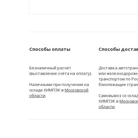
Способы оплаты
Способы доста
Безналичный расчёт
Доставка автотран
(выставление счёта на оплату).
или железнодорож
транспортом по Рос
Наличными при получении на
близлежащие стран
складе ХИМПЭК в
Московской
области
.
Самовывоз со скла
ХИМПЭК в
Московс
области
.