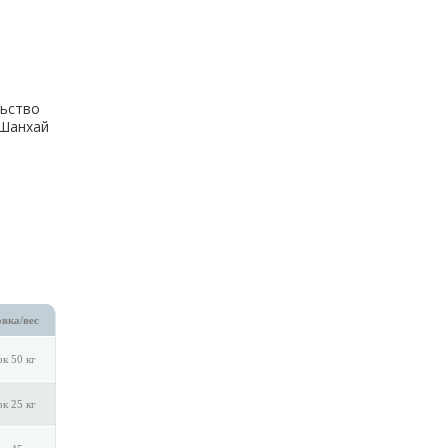
ьство
.Шанхай
вка/вес
к 50 кг
к 25 кг