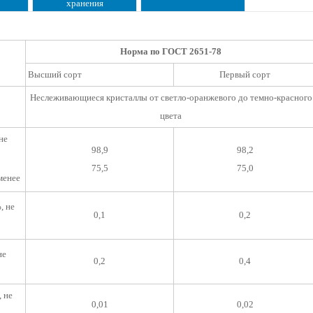
хранения
Норма по ГОСТ 2651-78
Высший сорт
Первый сорт
Неслеживающиеся кристаллы от светло-оранжевого до темно-красного
цвета
 не
98,9
98,2
75,5
75,0
 менее
%, не
0,1
0,2
не
0,2
0,4
, не
0,01
0,02