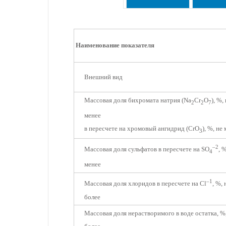
Наименование показателя
Внешний вид
Массовая доля бихромата натрия (Na
Cr
O
), %,
2
2
7
менее
в пересчете на хромовый ангидрид (CrO
), %, не
3
–2
Массовая доля сульфатов в пересчете на SO
, 
4
менее
–1
Массовая доля хлоридов в пересчете на Cl
, %, 
более
Массовая доля нерастворимого в воде остатка, %