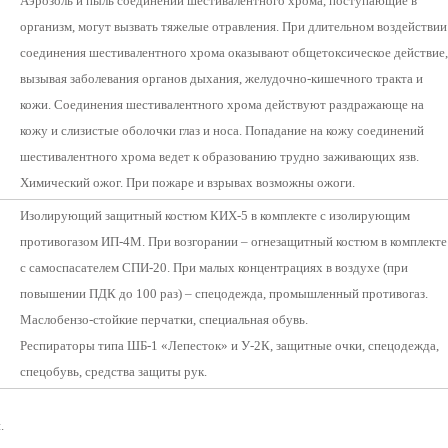
Аэрозоль и пыль соединений шестивалентного хрома, поступающие в
организм, могут вызвать тяжелые отравления. При длительном воздействии
соединения шестивалентного хрома оказывают общетоксическое действие,
вызывая заболевания органов дыхания, желудочно-кишечного тракта и
кожи. Соединения шестивалентного хрома действуют раздражающе на
кожу и слизистые оболочки глаз и носа. Попадание на кожу соединений
шестивалентного хрома ведет к образованию трудно заживающих язв.
Химический ожог. При пожаре и взрывах возможны ожоги.
Изолирующий защитный костюм КИХ-5 в комплекте с изолирующим
противогазом ИП-4М. При возгорании – огнезащитный костюм в комплекте
с самоспасателем СПИ-20. При малых концентрациях в воздухе (при
повышении ПДК до 100 раз) – спецодежда, промышленный противогаз.
Маслобензо-стойкие перчатки, специальная обувь.
Респираторы типа ШБ-1 «Лепесток» и У-2К, защитные очки, спецодежда,
спецобувь, средства защиты рук.
.