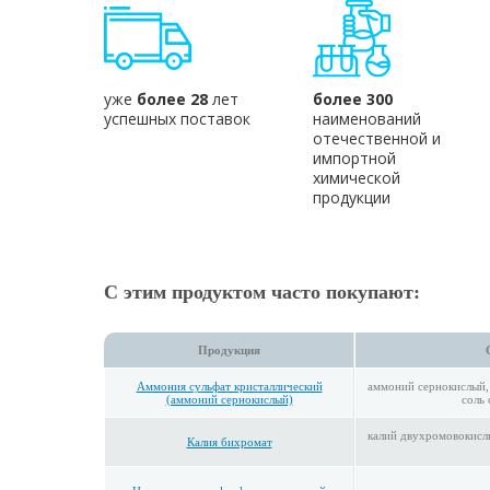
уже
более 28
лет
более 300
успешных поставок
наименований
отечественной и
импортной
химической
продукции
С этим продуктом часто покупают:
Продукция
Аммония сульфат кристаллический
аммоний сернокислый,
(аммоний сернокислый)
соль 
калий двухромовокисл
Калия бихромат