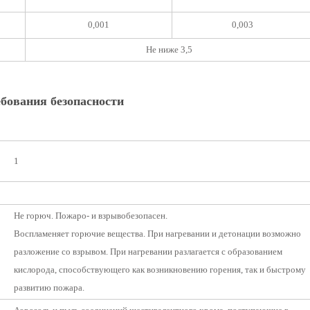
0,001
0,003
Не ниже 3,5
бования безопасности
1
Не горюч. Пожаро- и взрывобезопасен.
Воспламеняет горючие вещества. При нагревании и детонации возможно
разложение со взрывом. При нагревании разлагается с образованием
кислорода, способствующего как возникновению горения, так и быстрому
развитию пожара.