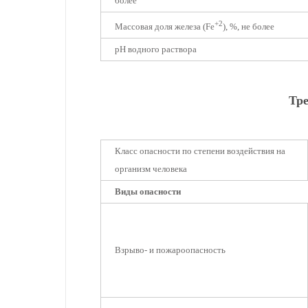
более
+2
Массовая доля железа (Fe
), %, не более
рН водного раствора
Тре
Класс опасности по степени воздействия на
организм человека
Виды опасности
Взрыво- и пожароопасность