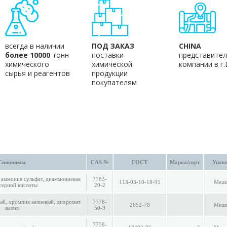
всегда в наличии
ПОД ЗАКАЗ
CHINA
более 10000
тонн
поставки
представител
химического
химической
компании в г
сырья и реагентов
продукции
покупателям
Синонимы
CAS №
ГОСТ
Марка/сорт
Упако
 аммония сульфат, диаммониевая
7783-
113-03-10-18-91
Мешо
серной кислоты
20-2
ый, хромпик калиевый, дихромат
7778-
2652-78
Мешо
калия
50-9
7758-