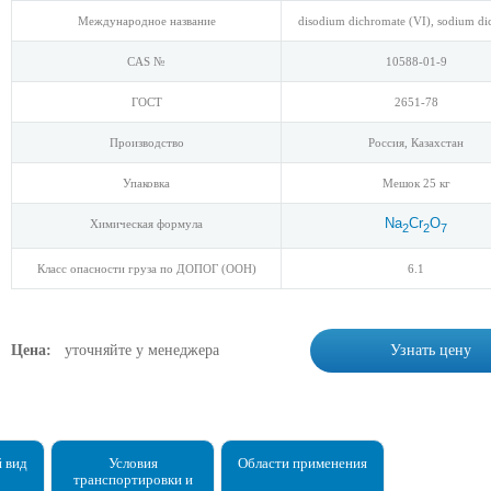
Международное название
disodium dichromate (VI), sodium di
CAS №
10588-01-9
ГОСТ
2651-78
Производство
Россия, Казахстан
Упаковка
Мешок 25 кг
Na
Cr
O
Химическая формула
2
2
7
Класс опасности груза по ДОПОГ (ООН)
6.1
Цена:
уточняйте у менеджера
Узнать цену
 вид
Условия
Области применения
транспортировки и