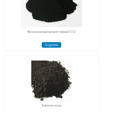
Железоокисный пигмент чёрный S722
Подробнее
Кобальта оксид