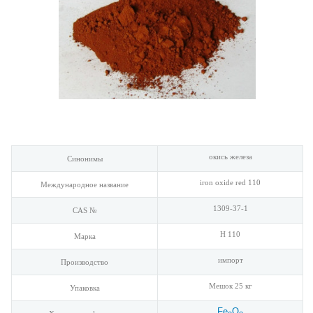
окись железа
Синонимы
iron oxide red 110
Международное название
1309-37-1
CAS №
H 110
Марка
импорт
Производство
Мешок 25 кг
Упаковка
Fe
O