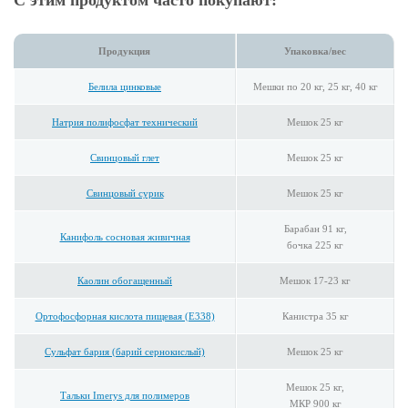
Продукция
Упаковка/вес
Белила цинковые
Мешки по 20 кг, 25 кг, 40 кг
Натрия полифосфат технический
Мешок 25 кг
Свинцовый глет
Мешок 25 кг
Свинцовый сурик
Мешок 25 кг
Барабан 91 кг,
Канифоль сосновая живичная
бочка 225 кг
Каолин обогащенный
Мешок 17-23 кг
Ортофосфорная кислота пищевая (E338)
Канистра 35 кг
Сульфат бария (барий сернокислый)
Мешок 25 кг
Мешок 25 кг,
Тальки Imerys для полимеров
МКР 900 кг