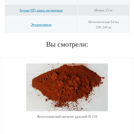
Хрома (III) окись пигментная
Мешок 25 кг
Металлическая бочка
Этиленгликоль
230-240 кг
Вы смотрели:
Железоокисный пигмент красный H 110