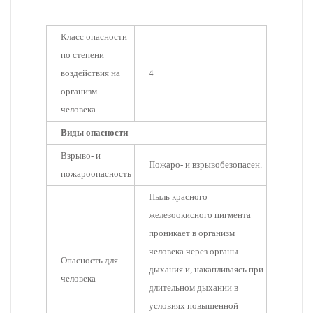
Класс опасности
по степени
воздействия на
4
организм
человека
Виды опасности
Взрыво- и
Пожаро- и взрывобезопасен.
пожароопасность
Пыль красного
железоокисного пигмента
проникает в организм
человека через органы
Опасность для
дыхания и, накапливаясь при
человека
длительном дыхании в
условиях повышенной