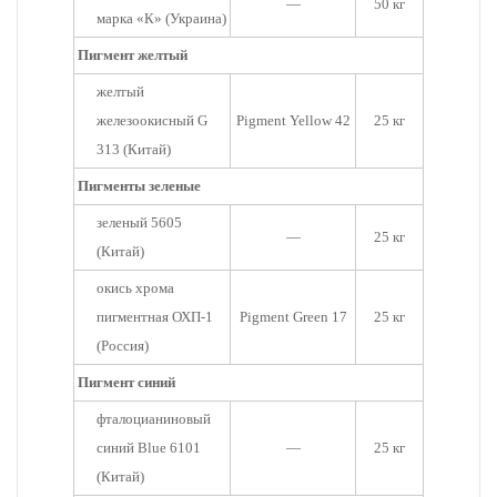
—
50 кг
марка «К» (Украина)
Пигмент желтый
желтый
железоокисный G
Pigment Yellow 42
25 кг
313 (Китай)
Пигменты зеленые
зеленый 5605
—
25 кг
(Китай)
окись хрома
пигментная ОХП-1
Pigment Green 17
25 кг
(Россия)
Пигмент синий
фталоцианиновый
синий Blue 6101
—
25 кг
(Китай)