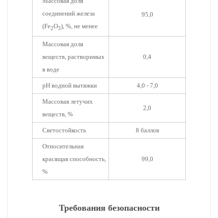
Массовая доля
соединений железа
95,0
(Fe
O
), %, не менее
2
3
Массовая доля
веществ, растворимых
0,4
в воде
pH водной вытяжки
4,0 - 7,0
Массовая летучих
2,0
веществ, %
Светостойкость
8 баллов
Относительная
красящая способность,
99,0
%
Требования безопасности