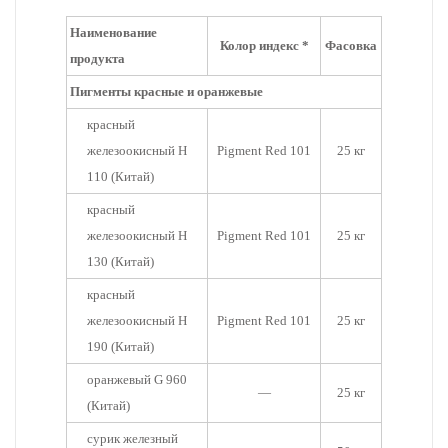
Наименование
Колор индекс *
Фасовка
продукта
Пигменты красные и оранжевые
красный
железоокисный Н
Pigment Red 101
25 кг
110 (Китай)
красный
железоокисный H
Pigment Red 101
25 кг
130 (Китай)
красный
железоокисный H
Pigment Red 101
25 кг
190 (Китай)
оранжевый G 960
—
25 кг
(Китай)
сурик железный