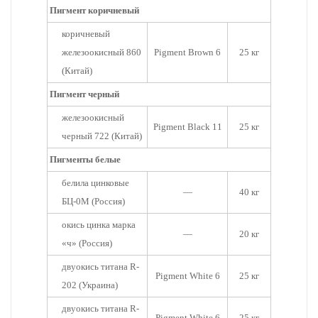
Пигмент коричневый
коричневый
железоокисный 860
Pigment Brown 6
25 кг
(Китай)
Пигмент черный
железоокисный
Pigment Black 11
25 кг
черный 722 (Китай)
Пигменты белые
белила цинковые
—
40 кг
БЦ-0М (Россия)
окись цинка марка
—
20 кг
«ч» (Россия)
двуокись титана R-
Pigment White 6
25 кг
202 (Украина)
двуокись титана R-
Pigment White 6
25 кг