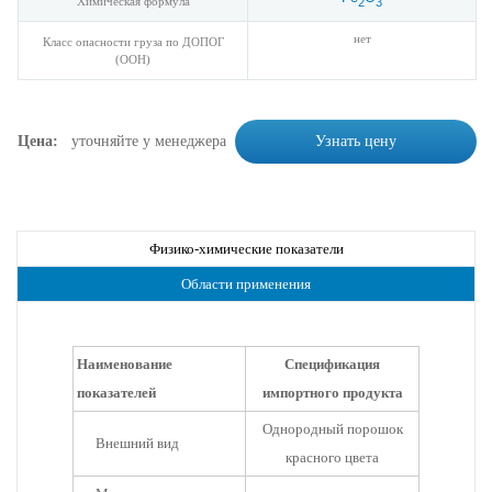
Химическая формула
2
3
нет
Класс опасности груза по ДОПОГ
(ООН)
Цена:
уточняйте у менеджера
Узнать цену
Физико-химические показатели
Области применения
Наименование
Спецификация
показателей
импортного продукта
Однородный порошок
Внешний вид
красного цвета