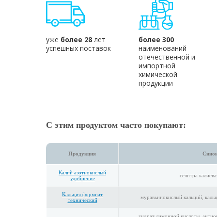
уже
более 28
лет
более 300
успешных поставок
наименований
отечественной и
импортной
химической
продукции
С этим продуктом часто покупают:
Продукция
Сино
Калий азотнокислый
селитра калиева
удобрение
Кальция формиат
муравьинокислый кальций, каль
технический
гидрат лимонной кислоты, антио