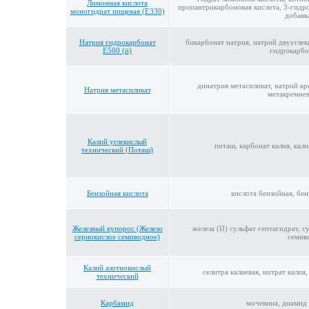
Лимонная кислота
пропантрикарбоновая кислота, 3-гидр
моногидрат пищевая (E330)
добавк
Натрия гидрокарбонат
бикарбонат натрия, натрий двууглек
E500 (ii)
гидрокарбо
динатрия метасиликат, натрий кр
Натрия метасиликат
метакремне
Калий углекислый
поташ, карбонат калия, кал
технический (Поташ)
Бензойная кислота
кислота бензойная, бе
Железный купорос (Железо
железа (II) сульфат гептагидрат, с
сернокислое семиводное)
семив
Калий азотнокислый
селитра калиевая, нитрат калия,
технический
Карбамид
мочевина, диамид