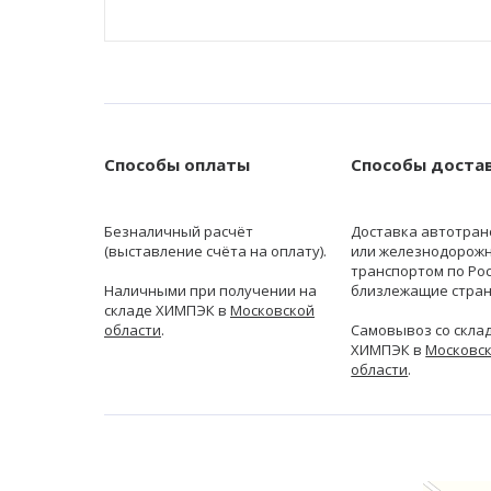
Способы оплаты
Способы доста
Безналичный расчёт
Доставка автотран
(выставление счёта на оплату).
или железнодорож
транспортом по Рос
Наличными при получении на
близлежащие стран
складе ХИМПЭК в
Московской
области
.
Самовывоз со скла
ХИМПЭК в
Московс
области
.