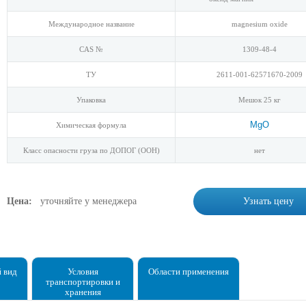
Международное название
magnesium oxide
CAS №
1309-48-4
ТУ
2611-001-62571670-2009
Упаковка
Мешок 25 кг
MgO
Химическая формула
Класс опасности груза по ДОПОГ (ООН)
нет
Цена:
уточняйте у менеджера
Узнать цену
 вид
Условия
Области применения
транспортировки и
хранения