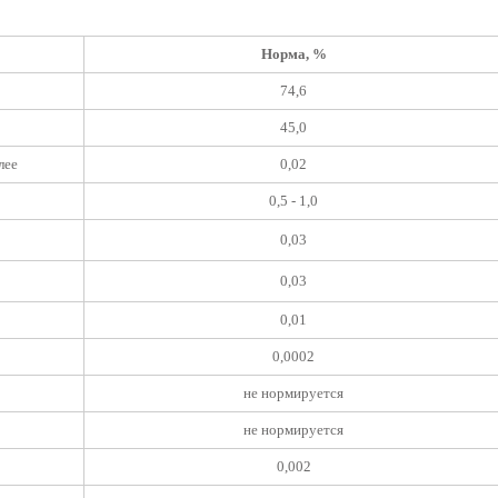
Норма, %
74,6
45,0
лее
0,02
0,5 - 1,0
0,03
0,03
0,01
0,0002
не нормируется
не нормируется
0,002