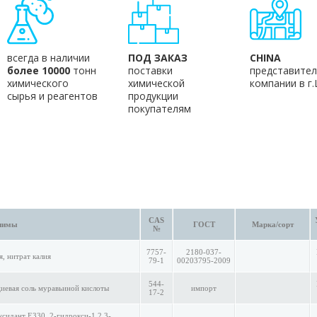
всегда в наличии
ПОД ЗАКАЗ
CHINA
более 10000
тонн
поставки
представител
химического
химической
компании в г
сырья и реагентов
продукции
покупателям
CAS
нимы
ГОСТ
Марка/сорт
№
7757-
2180-037-
я, нитрат калия
79-1
00203795-2009
544-
циевая соль муравьиной кислоты
импорт
17-2
ксидант E330, 2-гидрокси-1,2,3-