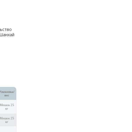
ьство
.Шанхай
Упаковка/
вес
Мешок 25
кг
Мешок 25
кг