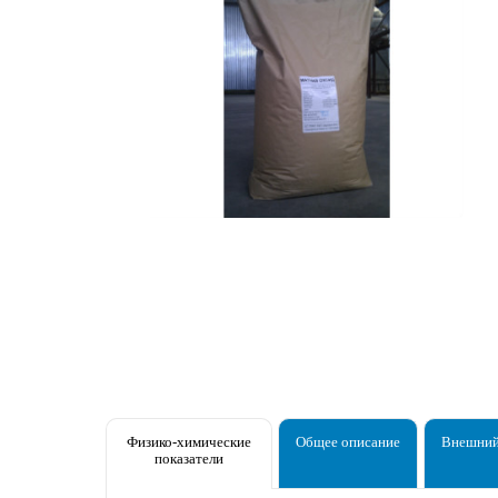
Физико-химические
Общее описание
Внешний
показатели