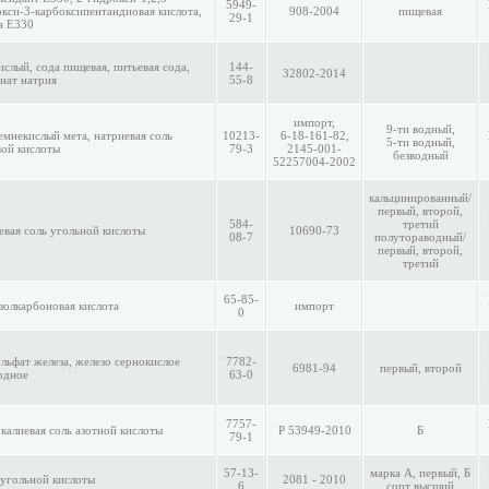
5949-
окси-3-карбоксипентандиовая кислота,
908-2004
пищевая
29-1
а Е330
ислый, сода пищевая, питьевая сода,
144-
32802-2014
нат натрия
55-8
импорт,
9-ти водный,
емнекислый мета, натриевая соль
10213-
6-18-161-82,
5-ти водный,
вой кислоты
79-3
2145-001-
безводный
52257004-2002
кальцинированный/
первый, второй,
584-
третий
иевая соль угольной кислоты
10690-73
08-7
полутораводный/
первый, второй,
третий
65-85-
нзолкарбоновая кислота
импорт
0
ульфат железа, железо сернокислое
7782-
6981-94
первый, второй
одное
63-0
7757-
 калиевая соль азотной кислоты
P 53949-2010
Б
79-1
57-13-
марка А, первый, Б
 угольной кислоты
2081 - 2010
6
сорт высший