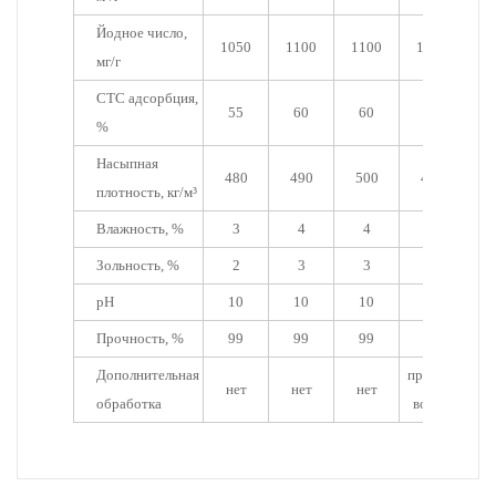
Йодное число,
1050
1100
1100
1150
1
мг/г
СТС адсорбция,
55
60
60
60
%
Насыпная
480
490
500
480
3
плотность, кг/м³
Влажность, %
3
4
4
4
Зольность, %
2
3
3
1
pH
10
10
10
10
Прочность, %
99
99
99
99
Дополнительная
промыт
нет
нет
нет
н
обработка
водой