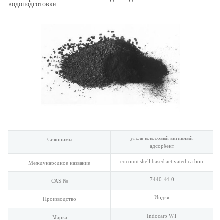
водоподготовки
уголь кокосовый активный,
Синонимы
адсорбент
coconut shell based activated carbon
Международное название
7440-44-0
CAS №
Индия
Производство
Indocarb WT
Марка