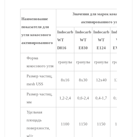
Значения для марок кокосового
Наименование
активированного угля
показателя для
Indocarb
Indocarb
Indocarb
Indocarb
Ind
угля кокосового
WT
WT
WT
WT
активированного
D816
E830
E124
EW123
E
Форма
гранулы
гранулы
гранулы
гранулы
пор
кокосового угля
Размер частиц,
8x16
8x30
12x40
12x30
-
mesh USS
Размер частиц,
1,2-2,4
0,6-2,4
0,4-1,7
0,6-1,7
0
мм
Удельная
площадь
1100
1150
1150
1200
1
поверхности,
м²/г