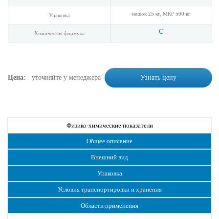
мешок 25 кг, МКР 500 кг
Упаковка
C
Химическая формула
Цена:
уточняйте у менеджера
Узнать цену
Физико-химические показатели
Общее описание
Внешний вид
Упаковка
Условия транспортировки и хранения
Области применения