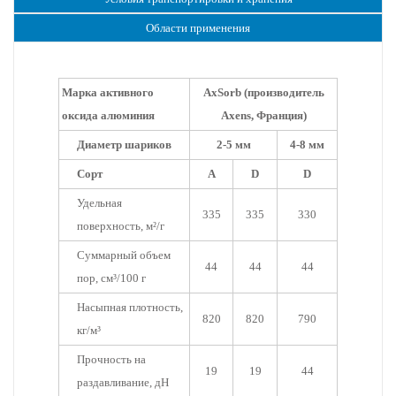
Области применения
Марка активного
AxSorb (производитель
оксида алюминия
Axens, Франция)
Диаметр шариков
2-5 мм
4-8 мм
Сорт
A
D
D
Удельная
335
335
330
поверхность, м²/г
Суммарный объем
44
44
44
пор, см³/100 г
Насыпная плотность,
820
820
790
кг/м³
Прочность на
19
19
44
раздавливание, дН