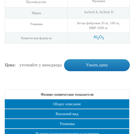
Франция
Производство
AxSorb A, AxSorb D
Марка
Бочка фибровая 50 кг, 160 кг,
Упаковка
МКР 1000 кг
Al
O
Химическая формула
2
3
Цена:
уточняйте у менеджера
Узнать цену
Физико-химические показатели
Общее описание
Внешний вид
Упаковка
Условия транспортировки и хранения