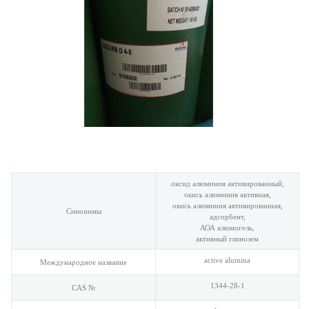
оксид алюминия активированный,
окись алюминия активная,
окись алюминия активированная,
Синонимы
адсорбент,
АОА алюмогель,
активный глинозем
active alumina
Международное название
1344-28-1
CAS №