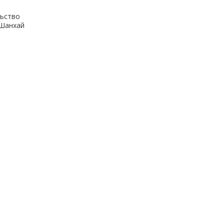
ьство
.Шанхай