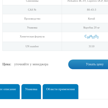
Синонимы
Perkadox BC-FF, Luperox DCP; Ret
CAS №
80-43-3
Производство
Китай
Упаковка
Коробка 20 кг
C
H
O
Химическая формула
18
22
2
UN number
3110
Цена:
уточняйте у менеджера
Узнать цену
е описание
Упаковка
Области применения