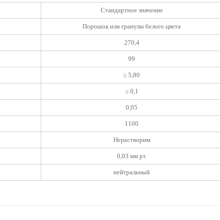
Стандартное значение
Порошок или гранулы белого цвета
270,4
99
≥ 5,80
≤ 0,1
0,05
1100
Нерастворим
0,03 мм рт.
нейтральный