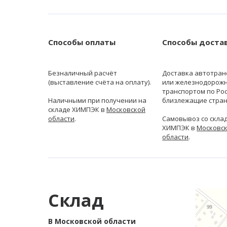
Способы оплаты
Способы доста
Безналичный расчёт
Доставка автотран
(выставление счёта на оплату).
или железнодорож
транспортом по Рос
Наличными при получении на
близлежащие стран
складе ХИМПЭК в
Московской
области
.
Самовывоз со скла
ХИМПЭК в
Московс
области
.
Склад
В Московской области