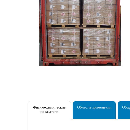
Физико-химические
Области применения
Обще
показатели