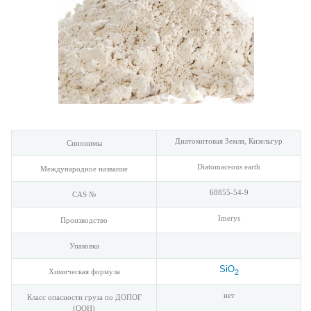
Диатомитовая Земля, Кизельгур
Синонимы
Diatomaceous earth
Международное название
68855-54-9
CAS №
Imerys
Производство
Упаковка
SiO
Химическая формула
2
нет
Класс опасности груза по ДОПОГ
(ООН)