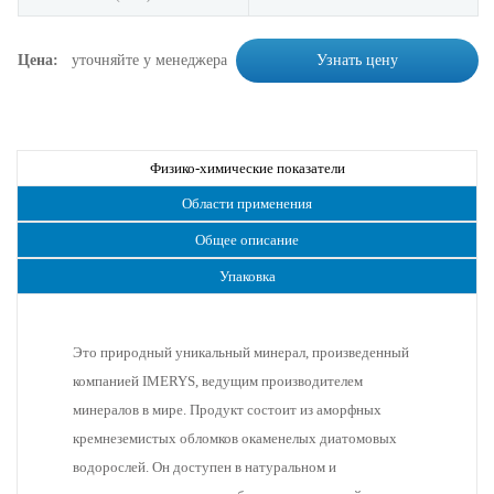
Цена:
уточняйте у менеджера
Узнать цену
Физико-химические показатели
Области применения
Общее описание
Упаковка
Это природный уникальный минерал, произведенный
компанией IMERYS, ведущим производителем
минералов в мире. Продукт состоит из аморфных
кремнеземистых обломков окаменелых диатомовых
водорослей. Он доступен в натуральном и