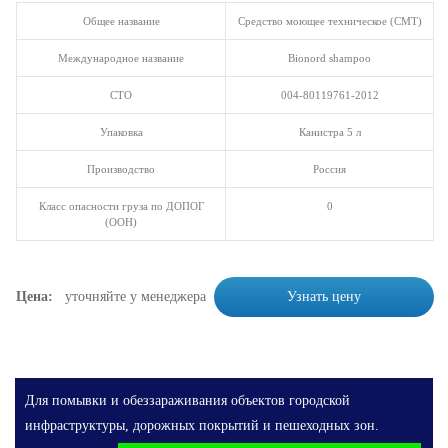
Общее название
Средство моющее техническое (СМТ)
Международное название
Bionord shampoo
СТО
004-80119761-2012
Упаковка
Канистра 5 л
Производство
Россия
Класс опасности груза по ДОПОГ
0
(ООН)
Цена:
уточняйте у менеджера
Узнать цену
Для помывки и обеззараживания объектов городской
инфраструктуры, дорожных покрытий и пешеходных зон.