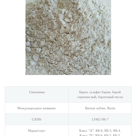
Синонимы
Барит, сульфат бария, барий
сернокислый, баритовый песок
Международное название:
Barium sulfate, Barite
CAS№
13462-86-7
Марка/сорт:
Класс “А”: КБ-6; КБ-5; КБ-4.
Класс “Б”: КБ-6; КБ-5; КБ-3.