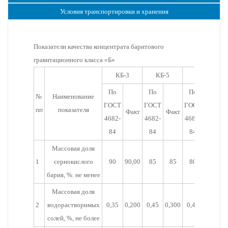
Условия транспортировки и хранения
Показатели качества концентрата баритового
гравитационного класса «Б»
КБ-3
КБ-5
КБ-6
По
По
По
№
Наименование
ГОСТ
ГОСТ
ГОСТ
пп
показателя
Факт
Факт
Факт
4682-
4682-
4682-
84
84
84
Массовая доля
1
сернокислого
90
90,00
85
85
80
81,0
бария, %. не менее
Массовая доля
2
водорастворимых
0,35
0,200
0,45
0,300
0,45
0,300
солей, %, не более