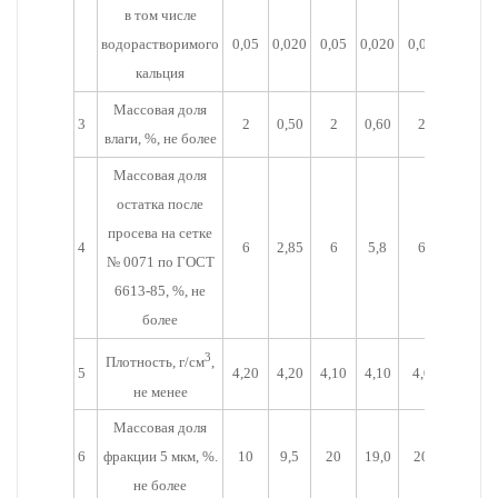
в том числе
водорастворимого
0,05
0,020
0,05
0,020
0,05
0,030
кальция
Массовая доля
3
2
0,50
2
0,60
2
0,60
влаги, %, не более
Массовая доля
остатка после
просева на сетке
4
6
2,85
6
5,8
6
5,8
№ 0071 по ГОСТ
6613-85, %, не
более
3
Плотность, г/см
,
5
4,20
4,20
4,10
4,10
4,0
4,00
не менее
Массовая доля
6
фракции 5 мкм, %.
10
9,5
20
19,0
20
19,0
не более