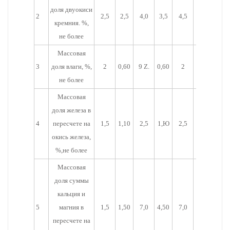
доля двуокиси
2
2,5
2,5
4,0
3,5
4,5
4,0
кремния. %,
не более
Массовая
3
доля влаги, %,
2
0,60
9 Z.
0,60
2
0,60
не более
Массовая
доля железа в
4
пересчете на
1,5
1,10
2,5
1,Ю
2,5
1,20
окись железа,
%,не более
Массовая
доля суммы
кальция и
5
магния в
1,5
1,50
7,0
4,50
7,0
5,50
пересчете на