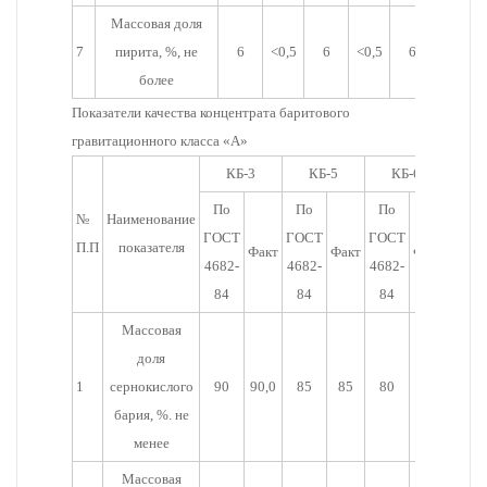
Массовая доля
7
пирита, %, не
6
<0,5
6
<0,5
6
<0,5
более
Показатели качества концентрата баритового
гравитационного класса «А»
КБ-3
КБ-5
КБ-6
По
По
По
№
Наименование
ГОСТ
ГОСТ
ГОСТ
П.П
показателя
Факт
Факт
Факт
4682-
4682-
4682-
84
84
84
Массовая
доля
1
сернокислого
90
90,0
85
85
80
81,0
бария, %. не
менее
Массовая