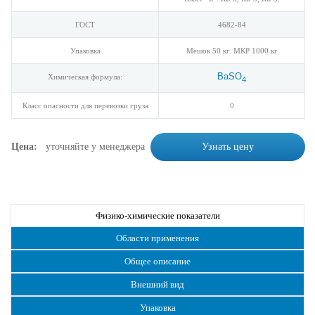
ГОСТ
4682-84
Упаковка
Мешок 50 кг. МКР 1000 кг
BaSO
Химическая формула:
4
Класс опасности для перевозки груза
0
Цена:
уточняйте у менеджера
Узнать цену
Физико-химические показатели
Области применения
Общее описание
Внешний вид
Упаковка