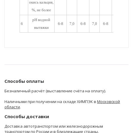
окись кальция,
%, не более
pH водной
6
6-8
7,0
6-8
7,0
6-8
7,0
вытяжки
Способы оплаты
Безналичный расчёт (выставление счёта на оплату).
Наличными при получении на складе ХИМПЭК в
Московской
области
.
Способы доставки
Доставка автотранспортом или железнодорожным
транспортом по России и в близлежащие страны.